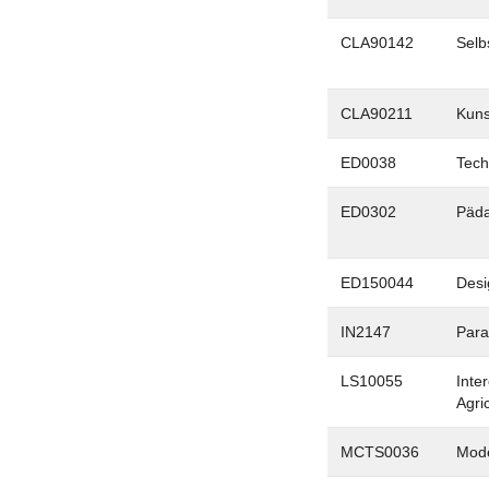
CLA90142
Selb
CLA90211
Kuns
ED0038
Tech
ED0302
Päda
ED150044
Desi
IN2147
Para
LS10055
Inte
Agri
MCTS0036
Mode