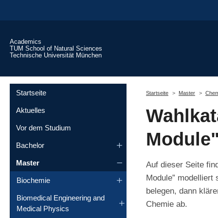
Skip to main content
Academics
TUM School of Natural Sciences
Technische Universität München
You are here:
Startseite
Startseite
Master
Chem
Wahlkat
Aktuelles
Vor dem Studium
Module
Bachelor
Master
Auf dieser Seite fi
Module” modelliert
Biochemie
belegen, dann kläre
Biomedical Engineering and
Chemie ab.
Medical Physics