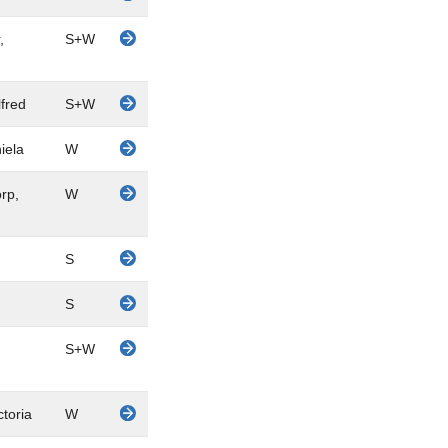
,
S+W
lfred
S+W
iela
W
rp,
W
S
S
S+W
ctoria
W