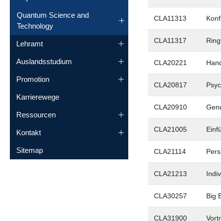
Quantum Science and
CLA11313
Konf
Technology
CLA11317
Ring
Lehramt
Auslandsstudium
CLA20221
Hand
Promotion
CLA20817
Psyc
Karrierewege
CLA20910
Gend
Ressourcen
CLA21005
Einf
Kontakt
Sitemap
CLA21114
Pers
CLA21213
Indi
CLA30257
Big 
CLA31900
Vort