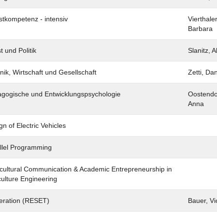
stkompetenz - intensiv
Vierthaler
Barbara
t und Politik
Slanitz, A
nik, Wirtschaft und Gesellschaft
Zetti, Dan
gogische und Entwicklungspsychologie
Oostendo
Anna
gn of Electric Vehicles
llel Programming
rcultural Communication & Academic Entrepreneurship in
culture Engineering
ration (RESET)
Bauer, Vi