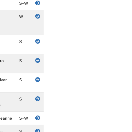
S+W
W
S
ra
S
iver
S
S
s
Jeanne
S+W
r,
S