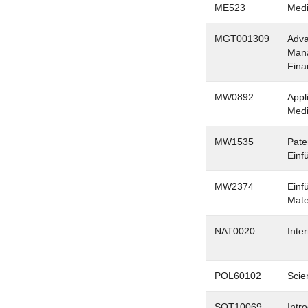
ME523
Medi
MGT001309
Adva
Mana
Fina
MW0892
Appl
Medi
MW1535
Pate
Einf
MW2374
Einf
Mate
NAT0020
Inte
POL60102
Scie
SOT10069
Intr