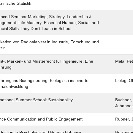
zinische Statistik
nced Seminar Marketing, Strategy, Leadership &
gement: Life Mastery: Essential Human, Social, and
ncial Skills They Don’t Teach in School
ikation von Radioaktivität in Industrie, Forschung und
zin
nt-, Marken- und Musterrecht für Ingenieure: Eine
Mela, Pet
ührung
ührung ins Bioengineering: Biologisch inspirierte
Lieleg, Ol
rialentwicklung
rnational Summer School: Sustainability
Buchner,
Johanne
nce Communication and Public Engagement
Rubner, 
oduction to Psychology and Human Behavior
Holzberge