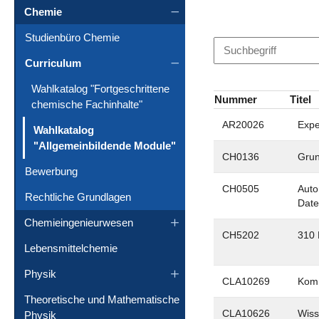
Chemie
Studienbüro Chemie
Curriculum
Wahlkatalog "Fortgeschrittene
Nummer
Titel
chemische Fachinhalte"
AR20026
Expe
Wahlkatalog
(current)
"Allgemeinbildende Module"
CH0136
Grun
Bewerbung
CH0505
Auto
Rechtliche Grundlagen
Dat
Chemieingenieurwesen
CH5202
310 
Lebensmittelchemie
Physik
CLA10269
Komm
Theoretische und Mathematische
CLA10626
Wiss
Physik