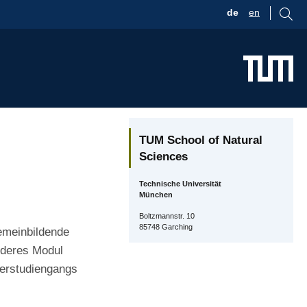
de
en
TUM School of Natural
Sciences
Technische Universität
München
Boltzmannstr. 10
85748 Garching
gemeinbildende
nderes Modul
terstudiengangs