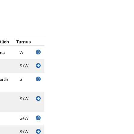
tlich
Turnus
ina
W
S+W
artin
S
S+W
S+W
S+W