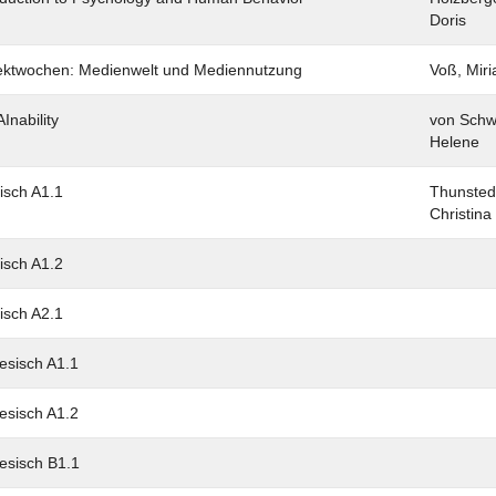
Doris
ektwochen: Medienwelt und Mediennutzung
Voß, Mir
Inability
von Schw
Helene
isch A1.1
Thunsted
Christina
isch A1.2
isch A2.1
esisch A1.1
esisch A1.2
esisch B1.1