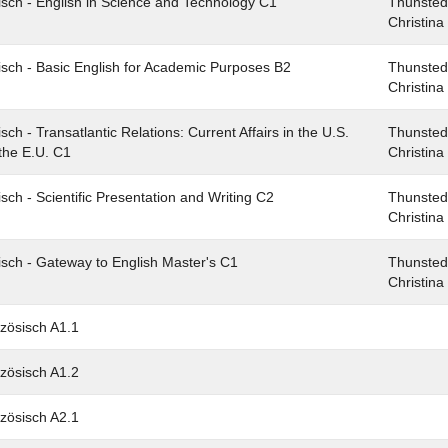
isch - English in Science and Technology C1
Thunsted
Christina
isch - Basic English for Academic Purposes B2
Thunsted
Christina
isch - Transatlantic Relations: Current Affairs in the U.S.
Thunsted
the E.U. C1
Christina
isch - Scientific Presentation and Writing C2
Thunsted
Christina
isch - Gateway to English Master's C1
Thunsted
Christina
zösisch A1.1
zösisch A1.2
zösisch A2.1