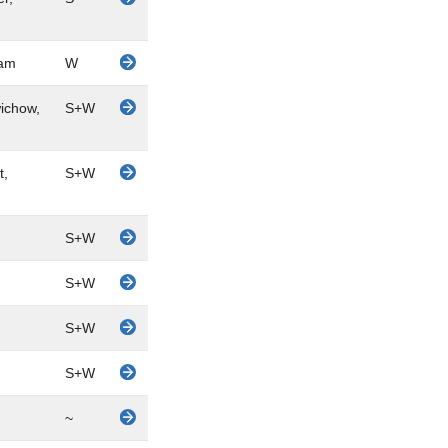
iam
W
ichow,
S+W
t,
S+W
S+W
S+W
S+W
S+W
~