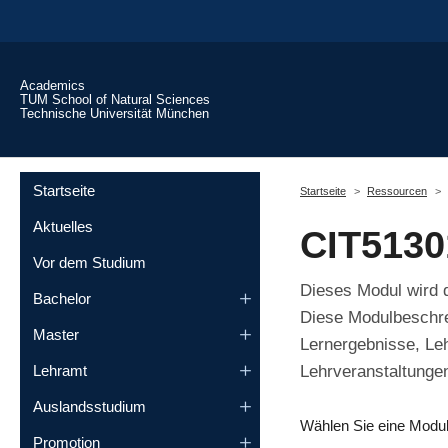
Skip to main content
Academics
TUM School of Natural Sciences
Technische Universität München
You are here:
Startseite
Startseite
Ressourcen
Aktuelles
CIT5130
Vor dem Studium
Dieses Modul wird
Bachelor
Diese Modulbeschrei
Master
Lernergebnisse, Le
Lehrveranstaltungen
Lehramt
Auslandsstudium
Wählen Sie eine Modu
Promotion