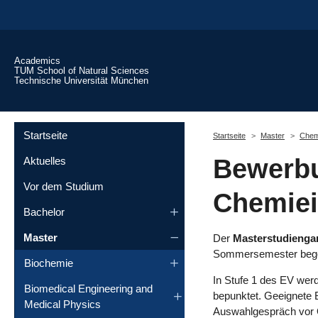
Skip to main content
Academics
TUM School of Natural Sciences
Technische Universität München
You are here:
Startseite
Startseite
Master
Chem
Bewerbu
Aktuelles
Vor dem Studium
Chemie
Bachelor
Master
Der
Masterstudieng
Sommersemester begon
Biochemie
In Stufe 1 des EV wer
Biomedical Engineering and
bepunktet. Geeignete 
Medical Physics
Auswahlgespräch vor O