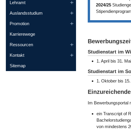
Lehramt
2024/25
Studienge
Stipendienprogram
Auslandsstudium
Promotion
Karrierewege
Bewerbungszei
Ressourcen
Studienstart im W
Kontakt
1. April bis 31. Ma
Sitemap
Studienstart im 
1. Oktober bis 15
Einzureichend
Im Bewerbungsportal m
ein Transcript o
Bachelorstudieng
von mindestens 20