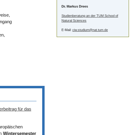
Dr. Markus Drees
weise,
Studienberatung an der TUM School of
Natural Sciences
engang
E-Mail:
ciw.studium@nat.tum.de
en,
rbeitrag für das
Europäischen
em
Wintersemester