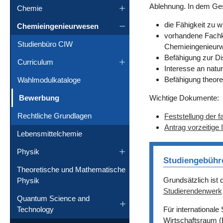
Ablehnung. In dem Ges
Chemie
die Fähigkeit zu 
Chemieingenieurwesen
vorhandene Fachk
Studienbüro CIW
Chemieingenieurw
Befähigung zur Di
Curriculum
Interesse an nat
Befähigung theor
Wahlmodulkataloge
(current)
Wichtige Dokumente:
Bewerbung
Rechtliche Grundlagen
Feststellung der f
Antrag vorzeitige 
Lebensmittelchemie
Physik
Studiengebühre
Theoretische und Mathematische
Grundsätzlich ist
Physik
Studierendenwerk
Quantum Science and
Technology
Für internationale
Wirtschaftsraum (