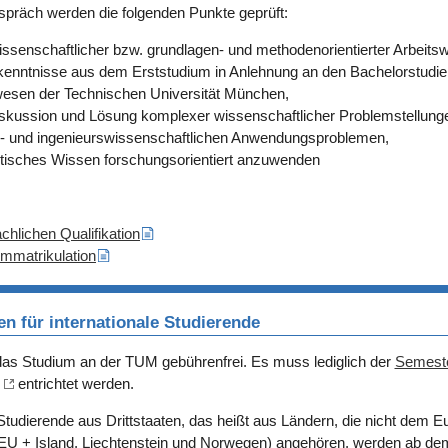
präch werden die folgenden Punkte geprüft:
wissenschaftlicher bzw. grundlagen- und methodenorientierter Arbeits
enntnisse aus dem Erststudium in Anlehnung an den Bachelorstudi
esen der Technischen Universität München,
skussion und Lösung komplexer wissenschaftlicher Problemstellung
ur- und ingenieurswissenschaftlichen Anwendungsproblemen,
etisches Wissen forschungsorientiert anzuwenden
achlichen Qualifikation
Immatrikulation
n für internationale Studierende
 das Studium an der TUM gebührenfrei. Es muss lediglich der
Semeste
entrichtet werden.
 Studierende aus Drittstaaten, das heißt aus Ländern, die nicht dem 
EU + Island, Liechtenstein und Norwegen) angehören, werden ab d