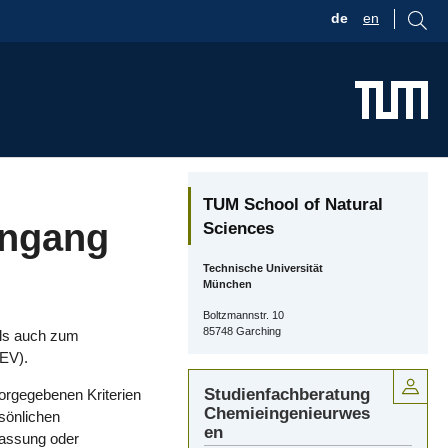
de
en
TUM School of Natural
engang
Sciences
Technische Universität
München
Boltzmannstr. 10
85748 Garching
ls auch zum
EV).
Studienfachberatung
orgegebenen Kriterien
Chemieingenieurwes
sönlichen
en
lassung oder