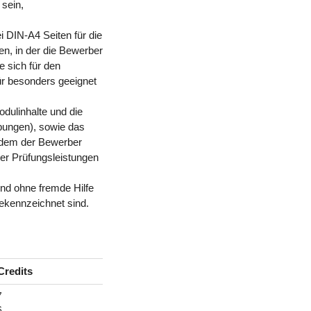
 sein,
i DIN-A4 Seiten für die
n, in der die Bewerber
e sich für den
r besonders geeignet
dulinhalte und die
bungen), sowie das
 dem der Bewerber
er Prüfungsleistungen
und ohne fremde Hilfe
ekennzeichnet sind.
Credits
7
6