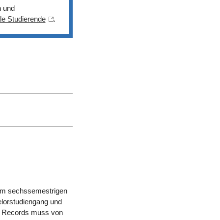
n und
le Studierende
.
nem sechssemestrigen
elorstudiengang und
of Records muss von