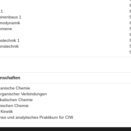
 1
hinenbaus 1
rmodynamik
nomene
stechnik 1
enstechnik
enschaften
ganische Chemie
organischer Verbindungen
ikalischen Chemie
nischen Chemie
Kinetik
es und analytisches Praktikum für CIW