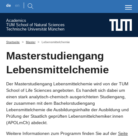
de
en
Skip to main content
Academics
TUM School of Natural Sciences
Technische Universität München
You are here:
Startseite
Master
Lebensmittelchemie
Masterstudiengang
Lebensmittelchemie
Der Masterstudiengang Lebensmittelchemie wird von der TUM
School of Life Sciences angeboten. Es handelt sich dabei um
einen stark analytisch-chemisch ausgerichteten Studiengang,
der zusammen mit dem Bachelorstudiengang
Lebensmittelchemie die Ausbildungsinhalte der Ausbildung und
Prüfung der Staatlich geprüften Lebensmittelchemiker:innen
(APOLmCh) abdeckt.
Weitere Informationen zum Programm finden Sie auf der
Seite