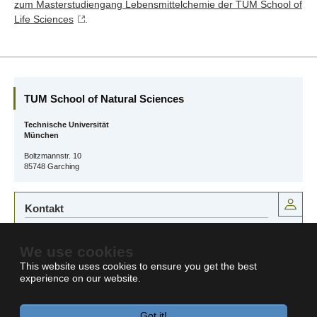
zum Masterstudiengang Lebensmittelchemie der TUM School of
Life Sciences
.
TUM School of Natural Sciences
Technische Universität
München
Boltzmannstr. 10
85748 Garching
Kontakt
E-Mail:
lebensmittelchemie@tum.de
We use cookies
This website uses cookies to ensure you get the best
experience on our website.
Got it!