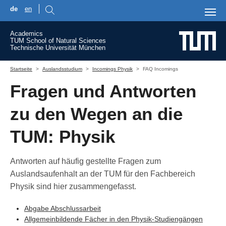
de
en
Skip to main content
Academics
TUM School of Natural Sciences
Technische Universität München
You are here:
Startseite
Auslandsstudium
Incomings Physik
FAQ Incomings
Fragen und Antworten
zu den Wegen an die
TUM: Physik
Antworten auf häufig gestellte Fragen zum
Auslandsaufenhalt an der TUM für den Fachbereich
Physik sind hier zusammengefasst.
Abgabe Abschlussarbeit
Allgemeinbildende Fächer in den Physik-Studiengängen