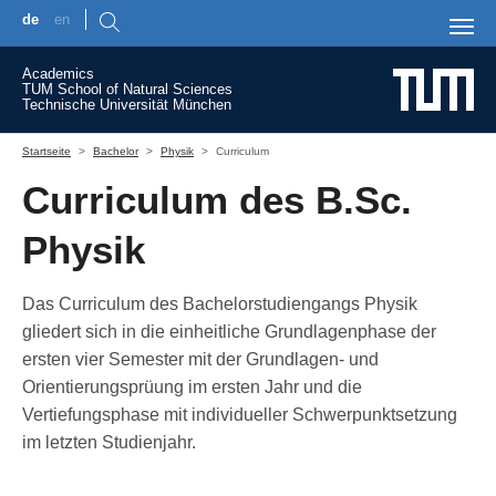
de
en
Skip to main content
Academics
TUM School of Natural Sciences
Technische Universität München
You are here:
Startseite
Bachelor
Physik
Curriculum
Curriculum des B.Sc.
Physik
Das Curriculum des Bachelorstudiengangs Physik
gliedert sich in die einheitliche Grundlagenphase der
ersten vier Semester mit der Grundlagen- und
Orientierungsprüung im ersten Jahr und die
Vertiefungsphase mit individueller Schwerpunktsetzung
im letzten Studienjahr.