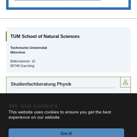
TUM School of Natural Sciences
Technische Universität
München
Boltzmannstr. 10
85748 Garching
Studienfachberatung Physik
Dr. Philipp H. v. Loewenfeld
Studienberatung an der TUM School of Natural Sciences
E-Mail:
studium@nat.tum.de
We use cookies
This website uses cookies to ensure you get the best
experience on our website.
Got it!