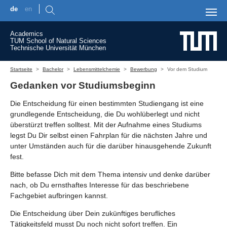
de
en
Skip to main content
Academics
TUM School of Natural Sciences
Technische Universität München
You are here:
Startseite
Bachelor
Lebensmittelchemie
Bewerbung
Vor dem Studium
Gedanken vor Studiumsbeginn
Die Entscheidung für einen bestimmten Studiengang ist eine
grundlegende Entscheidung, die Du wohlüberlegt und nicht
überstürzt treffen solltest. Mit der Aufnahme eines Studiums
legst Du Dir selbst einen Fahrplan für die nächsten Jahre und
unter Umständen auch für die darüber hinausgehende Zukunft
fest.
Bitte befasse Dich mit dem Thema intensiv und denke darüber
nach, ob Du ernsthaftes Interesse für das beschriebene
Fachgebiet aufbringen kannst.
Die Entscheidung über Dein zukünftiges berufliches
Tätigkeitsfeld musst Du noch nicht sofort treffen. Ein