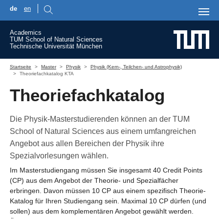
de
en
Skip to main content
Academics
TUM School of Natural Sciences
Technische Universität München
You are here:
Startseite
Master
Physik
Physik (Kern-, Teilchen- und Astrophysik)
Theoriefachkatalog KTA
Theoriefachkatalog
Die Physik-Masterstudierenden können an der TUM
School of Natural Sciences aus einem umfangreichen
Angebot aus allen Bereichen der Physik ihre
Spezialvorlesungen wählen.
Im Masterstudiengang müssen Sie insgesamt 40 Credit Points
(CP) aus dem Angebot der Theorie- und Spezialfächer
erbringen. Davon müssen 10 CP aus einem spezifisch Theorie-
Katalog für Ihren Studiengang sein. Maximal 10 CP dürfen (und
sollen) aus dem komplementären Angebot gewählt werden.