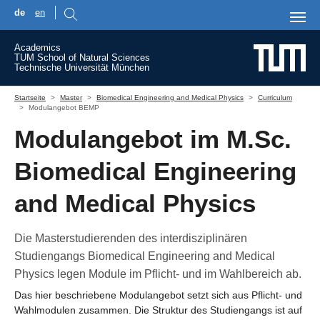
de
en
Skip to main content
Academics
TUM School of Natural Sciences
Technische Universität München
You are here:
Startseite
Master
Biomedical Engineering and Medical Physics
Curriculum
Modulangebot BEMP
Modulangebot im M.Sc.
Biomedical Engineering
and Medical Physics
Die Masterstudierenden des interdisziplinären
Studiengangs Biomedical Engineering and Medical
Physics legen Module im Pflicht- und im Wahlbereich ab.
Das hier beschriebene Modulangebot setzt sich aus Pflicht- und
Wahlmodulen zusammen. Die Struktur des Studiengangs ist auf