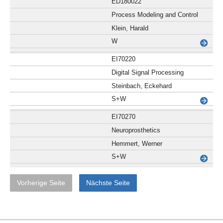
ED180022
Process Modeling and Control
Klein, Harald
W
EI70220
Digital Signal Processing
Steinbach, Eckehard
S+W
EI70270
Neuroprosthetics
Hemmert, Werner
S+W
Vorherige Seite
Nächste Seite