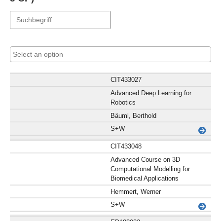
CIT433027
Advanced Deep Learning for
Robotics
Bäuml, Berthold
S+W
CIT433048
Advanced Course on 3D
Computational Modelling for
Biomedical Applications
Hemmert, Werner
S+W