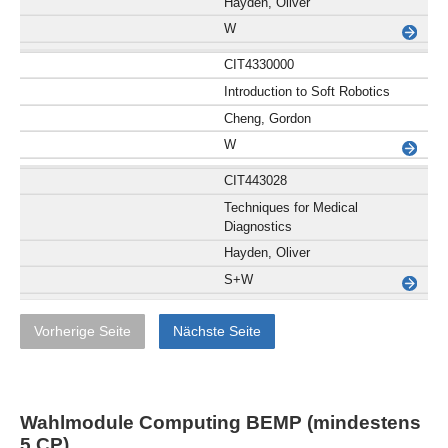
Hayden, Oliver
W
CIT4330000
Introduction to Soft Robotics
Cheng, Gordon
W
CIT443028
Techniques for Medical
Diagnostics
Hayden, Oliver
S+W
Vorherige Seite
Nächste Seite
Wahlmodule Computing BEMP (mindestens
5 CP)