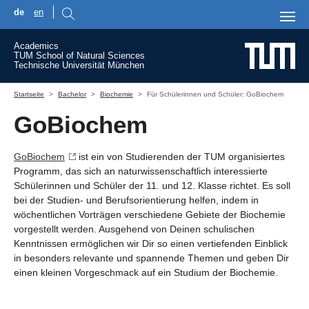
de
en
Skip to main content
Academics
TUM School of Natural Sciences
Technische Universität München
You are here:
Startseite
Bachelor
Biochemie
Für Schülerinnen und Schüler: GoBiochem
GoBiochem
GoBiochem
ist ein von Studierenden der TUM organisiertes
Programm, das sich an naturwissenschaftlich interessierte
Schülerinnen und Schüler der 11. und 12. Klasse richtet. Es soll
bei der Studien- und Berufsorientierung helfen, indem in
wöchentlichen Vorträgen verschiedene Gebiete der Biochemie
vorgestellt werden. Ausgehend von Deinen schulischen
Kenntnissen ermöglichen wir Dir so einen vertiefenden Einblick
in besonders relevante und spannende Themen und geben Dir
einen kleinen Vorgeschmack auf ein Studium der Biochemie.