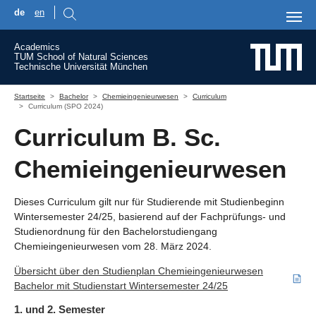
de
en
Skip to main content
Academics
TUM School of Natural Sciences
Technische Universität München
You are here:
Startseite
Bachelor
Chemieingenieurwesen
Curriculum
Curriculum (SPO 2024)
Curriculum B. Sc.
Chemieingenieurwesen
Dieses Curriculum gilt nur für Studierende mit Studienbeginn
Wintersemester 24/25, basierend auf der Fachprüfungs- und
Studienordnung für den Bachelorstudiengang
Chemieingenieurwesen vom 28. März 2024.
Übersicht über den Studienplan Chemieingenieurwesen
Bachelor mit Studienstart Wintersemester 24/25
1. und 2. Semester