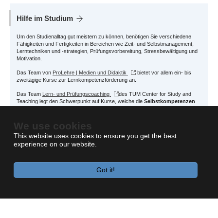
Hilfe im Studium
Um den Studienalltag gut meistern zu können, benötigen Sie verschiedene
Fähigkeiten und Fertigkeiten in Bereichen wie Zeit- und Selbstmanagement,
Lerntechniken und -strategien, Prüfungsvorbereitung, Stressbewältigung und
Motivation.
Das Team von
ProLehre | Medien und Didaktik
bietet vor allem ein- bis
zweitägige Kurse zur Lernkompetenzförderung an.
Das Team
Lern- und Prüfungscoaching
des TUM Center for Study and
Teaching legt den Schwerpunkt auf Kurse, welche die
Selbstkompetenzen
stärken
. Diese Kurse sind zeitlich umfangreicher und bieten Ihnen in
Zusammenarbeit mit
Kontextlehre WTG
auch die Möglichkeit ECTS zu
We use cookies
erwerben.
This website uses cookies to ensure you get the best
experience on our website.
Got it!
Impressum
Datenschutz
Barrierefreiheit