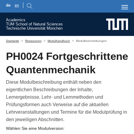
de
en
Skip to main content
Academics
TUM School of Natural Sciences
Technische Universität München
You are here:
Startseite
Ressourcen
Modulhandbuch
Modulbeschreibungen
PH0024 Fortgeschrittene
Quantenmechanik
Diese Modulbeschreibung enthält neben den
eigentlichen Beschreibungen der Inhalte,
Lernergebnisse, Lehr- und Lernmethoden und
Prüfungsformen auch Verweise auf die aktuellen
Lehrveranstaltungen und Termine für die Modulprüfung in
den jeweiligen Abschnitten.
Wählen Sie eine Modulversion: