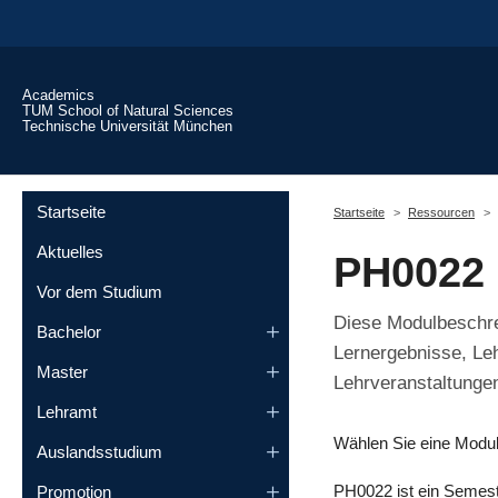
Skip to main content
Academics
TUM School of Natural Sciences
Technische Universität München
You are here:
Startseite
Startseite
Ressourcen
Aktuelles
PH0022 
Vor dem Studium
Diese Modulbeschrei
Bachelor
Lernergebnisse, Le
Master
Lehrveranstaltungen
Lehramt
Wählen Sie eine Modu
Auslandsstudium
PH0022 ist ein Semes
Promotion