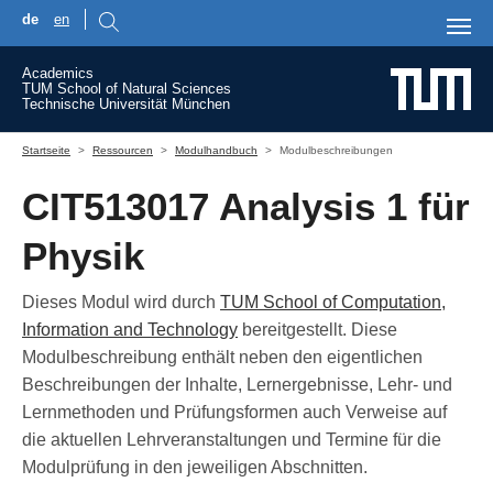
de
en
Skip to main content
Academics
TUM School of Natural Sciences
Technische Universität München
You are here:
Startseite
Ressourcen
Modulhandbuch
Modulbeschreibungen
CIT513017 Analysis 1 für
Physik
Dieses Modul wird durch
TUM School of Computation,
Information and Technology
bereitgestellt. Diese
Modulbeschreibung enthält neben den eigentlichen
Beschreibungen der Inhalte, Lernergebnisse, Lehr- und
Lernmethoden und Prüfungsformen auch Verweise auf
die aktuellen Lehrveranstaltungen und Termine für die
Modulprüfung in den jeweiligen Abschnitten.