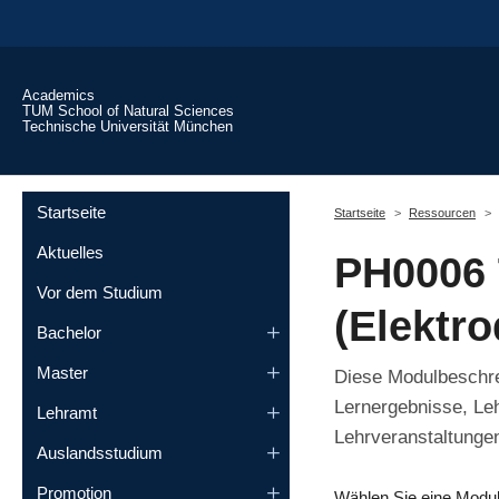
Skip to main content
Academics
TUM School of Natural Sciences
Technische Universität München
You are here:
Startseite
Startseite
Ressourcen
Aktuelles
PH0006 
Vor dem Studium
(Elektr
Bachelor
Master
Diese Modulbeschrei
Lernergebnisse, Le
Lehramt
Lehrveranstaltungen
Auslandsstudium
Promotion
Wählen Sie eine Modu