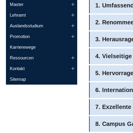
Master
1. Umfassen
Lehramt
2. Renomme
Auslandsstudium
Promotion
3. Herausrag
Karrierewege
4. Vielseiti
Ressourcen
Kontakt
5. Hervorrag
Sitemap
6. Internation
7. Exzellente 
8. Campus Ga