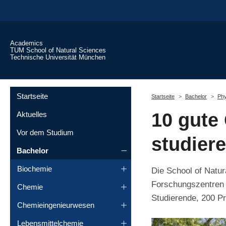
Skip to main content
Academics
TUM School of Natural Sciences
Technische Universität München
You are here:
Startseite
Startseite
Bachelor
Phy
10 gute
Aktuelles
Vor dem Studium
studier
Bachelor
Biochemie
Die School of Natu
Forschungszentren 
Chemie
Studierende, 200 P
Chemieingenieurwesen
Lebensmittelchemie