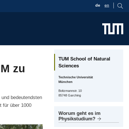
de
en
TUM School of Natural
UM zu
Sciences
Technische Universität
München
Boltzmannstr. 10
85748 Garching
n und bedeutendsten
 für über 1000
Worum geht es im
Physikstudium?