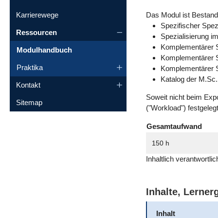
Karrierewege
Das Modul ist Bestandt
Spezifischer Spez
Ressourcen
Spezialisierung 
Komplementärer S
Modulhandbuch
Komplementärer Sp
Praktika
Komplementärer S
Katalog der M.Sc.
Kontakt
Soweit nicht beim Exp
Sitemap
("Workload") festgeleg
Gesamtaufwand
150 h
Inhaltlich verantwortl
Inhalte, Lerne
Inhalt