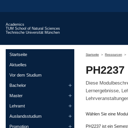
Skip to main content
Academics
TUM School of Natural Sciences
Technische Universität München
You are here:
Startseite
Startseite
Ressourcen
Aktuelles
PH2237 
Vor dem Studium
Diese Modulbeschrei
Bachelor
Lernergebnisse, Le
Master
Lehrveranstaltungen
Lehramt
Wählen Sie eine Modu
Auslandsstudium
PH2237 ist ein Semest
Promotion