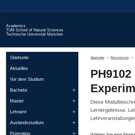
Skip to main content
Academics
TUM School of Natural Sciences
Technische Universität München
You are here:
Startseite
Startseite
Ressourcen
Aktuelles
PH9102 
Vor dem Studium
Experim
Bachelor
Master
Diese Modulbeschrei
Lernergebnisse, Le
Lehramt
Lehrveranstaltungen
Auslandsstudium
Promotion
Wählen Sie eine Modu