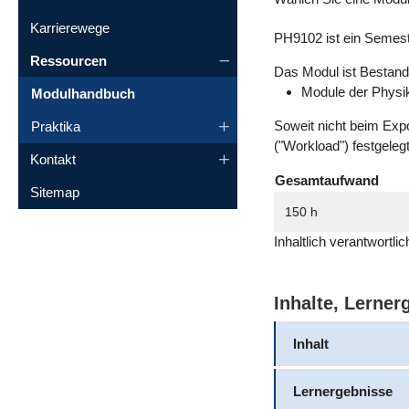
Karrierewege
PH9102 ist ein Semes
Ressourcen
Das Modul ist Bestandt
Module der Physi
Modulhandbuch
Soweit nicht beim Exp
Praktika
("Workload") festgeleg
Kontakt
Gesamtaufwand
Sitemap
150 h
Inhaltlich verantwortl
Inhalte, Lerne
Inhalt
Lernergebnisse