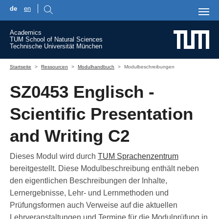
de
en
Skip to main content
Academics
TUM School of Natural Sciences
Technische Universität München
You are here:
Startseite
Ressourcen
Modulhandbuch
Modulbeschreibungen
SZ0453 Englisch -
Scientific Presentation
and Writing C2
Dieses Modul wird durch
TUM Sprachenzentrum
bereitgestellt. Diese Modulbeschreibung enthält neben
den eigentlichen Beschreibungen der Inhalte,
Lernergebnisse, Lehr- und Lernmethoden und
Prüfungsformen auch Verweise auf die aktuellen
Lehrveranstaltungen und Termine für die Modulprüfung in