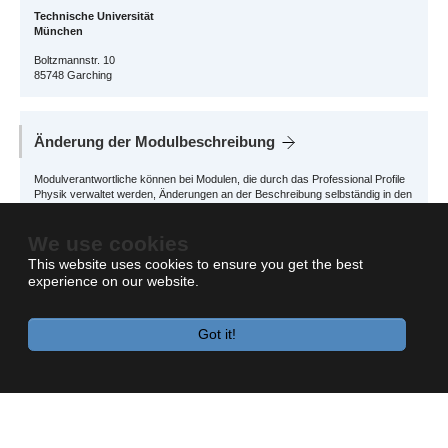
Technische Universität
München
Boltzmannstr. 10
85748 Garching
Änderung der Modulbeschreibung
Modulverantwortliche können bei Modulen, die durch das Professional Profile
Physik verwaltet werden, Änderungen an der Beschreibung selbständig in den
Digital School Services
vornehmen.
We use cookies
Für andere Module wenden Sie sich bitte an das zuständige School Office
This website uses cookies to ensure you get the best
experience on our website.
Got it!
Impressum
Datenschutz
Barrierefreiheit