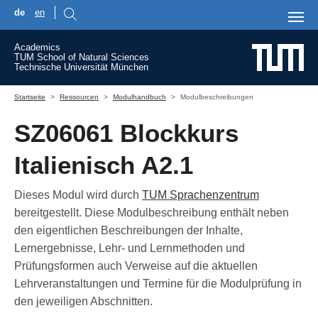
de
en
Skip to main content
Academics
TUM School of Natural Sciences
Technische Universität München
You are here:
Startseite
Ressourcen
Modulhandbuch
Modulbeschreibungen
SZ06061 Blockkurs
Italienisch A2.1
Dieses Modul wird durch
TUM Sprachenzentrum
bereitgestellt. Diese Modulbeschreibung enthält neben
den eigentlichen Beschreibungen der Inhalte,
Lernergebnisse, Lehr- und Lernmethoden und
Prüfungsformen auch Verweise auf die aktuellen
Lehrveranstaltungen und Termine für die Modulprüfung in
den jeweiligen Abschnitten.