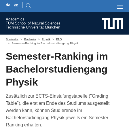
de
en
Skip to main content
Academics
TUM School of Natural Sciences
Technische Universität München
You are here:
Startseite
Bachelor
Physik
FAQ
Semester-Ranking im Bachelorstudiengang Physik
Semester-Ranking im
Bachelorstudiengang
Physik
Zusätzlich zur ECTS-Einstufungstabelle ("Grading
Table"), die erst am Ende des Studiums ausgestellt
werden kann, können Studierende im
Bachelorstudiengang Physik jeweils ein Semester-
Ranking erhalten.