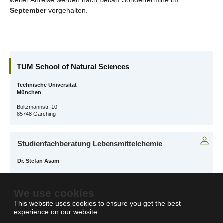
weiter Anreise werden nach Bedarf Sondertermine im
September
vorgehalten.
TUM School of Natural Sciences
Technische Universität
München
Boltzmannstr. 10
85748 Garching
Studienfachberatung Lebensmittelchemie
Dr. Stefan Asam
Studienberatung an der TUM School of Natural Sciences
E-Mail:
lebensmittelchemie@tum.de
We use cookies
This website uses cookies to ensure you get the best
experience on our website.