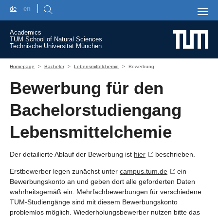
de
en
Skip to main content
Academics
TUM School of Natural Sciences
Technische Universität München
You are here:
Homepage
Bachelor
Lebensmittelchemie
Bewerbung
Bewerbung für den
Bachelorstudiengang
Lebensmittelchemie
Der detailierte Ablauf der Bewerbung ist
hier
beschrieben.
Erstbewerber legen zunächst unter
campus.tum.de
ein
Bewerbungskonto an und geben dort alle geforderten Daten
wahrheitsgemäß ein. Mehrfachbewerbungen für verschiedene
TUM-Studiengänge sind mit diesem Bewerbungskonto
problemlos möglich. Wiederholungsbewerber nutzen bitte das