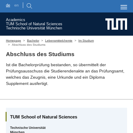
de
en
Skip to main content
Academics
TUM School of Natural Sciences
Technische Universität München
You are here:
Homepage
Bachelor
Lebensmittelchemie
Im Studium
Abschluss des Studiums
Abschluss des Studiums
Ist die Bachelorprüfung bestanden, so übermittelt der
Prüfungsausschuss die Studierendenakte an das Prüfungsamt,
welches das Zeugnis, eine Urkunde und ein Diploma
Supplement ausfertigt.
TUM School of Natural Sciences
Technische Universität
München