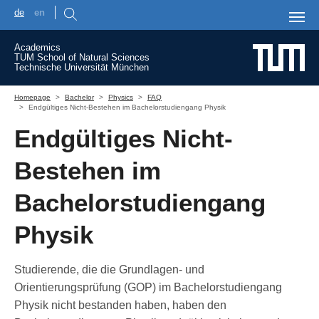
de
en
Skip to main content
Academics
TUM School of Natural Sciences
Technische Universität München
You are here:
Homepage
Bachelor
Physics
FAQ
Endgültiges Nicht-Bestehen im Bachelorstudiengang Physik
Endgültiges Nicht-
Bestehen im
Bachelorstudiengang
Physik
Studierende, die die Grundlagen- und
Orientierungsprüfung (GOP) im Bachelorstudiengang
Physik nicht bestanden haben, haben den