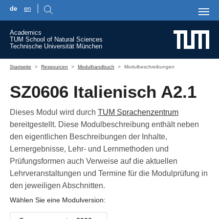
de
en
Skip to main content
Academics
TUM School of Natural Sciences
Technische Universität München
You are here:
Startseite
Ressourcen
Modulhandbuch
Modulbeschreibungen
SZ0606 Italienisch A2.1
Dieses Modul wird durch
TUM Sprachenzentrum
bereitgestellt. Diese Modulbeschreibung enthält neben
den eigentlichen Beschreibungen der Inhalte,
Lernergebnisse, Lehr- und Lernmethoden und
Prüfungsformen auch Verweise auf die aktuellen
Lehrveranstaltungen und Termine für die Modulprüfung in
den jeweiligen Abschnitten.
Wählen Sie eine Modulversion: