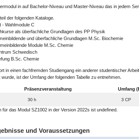
ermodul in auf Bachelor-Niveau und Master-Niveau das in jedem Se
eil der folgenden Kataloge.
t - Wahlmodule C
hkurse als überfachliche Grundlagen des PP Physik
emeinbildende und überfachliche Grundlagen M.Sc. Biochemie
emeinbildende Module M.Sc. Chemie
ntrum Schwedisch
iefung B.Sc. Chemie
ort in einen fachfremden Studiengang ein anderer studentischer Arbe
t wurde, ist der Umfang der folgenden Tabelle zu entnehmen.
Präsenzveranstaltung
Umfang (
30 h
3 CP
ch für das Modul SZ1002 in der Version 2022s ist undefined.
rgebnisse und Voraussetzungen