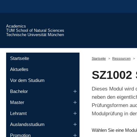
Skip to main content
Academics
TUM School of Natural Sciences
Technische Universität München
You are here:
Startseite
Startseite
Ressourcen
Aktuelles
SZ1002 
Vor dem Studium
Dieses Modul wird
Bachelor
neben den eigentli
Master
Prüfungsformen auch
Modulprüfung in den
Lehramt
Auslandsstudium
Wählen Sie eine Modu
Promotion