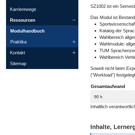
SZ1002 ist ein Semest
Karrierewege
Das Modul ist Bestandt
Ressourcen
Sportwissenschaf
Katalog der Sprac
Modulhandbuch
Wahlbereich allg
Praktika
Wahlmodule: allg
TUM Sprachenze
Kontakt
Wahlbereich Vert
Sitemap
Soweit nicht beim Exp
("Workload") festgeleg
Gesamtaufwand
90 h
Inhaltlich verantwortli
Inhalte, Lerne