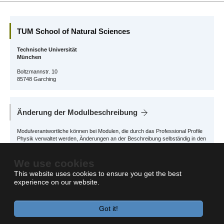
TUM School of Natural Sciences
Technische Universität
München
Boltzmannstr. 10
85748 Garching
Änderung der Modulbeschreibung
Modulverantwortliche können bei Modulen, die durch das Professional Profile
Physik verwaltet werden, Änderungen an der Beschreibung selbständig in den
Digital School Services
vornehmen.
We use cookies
Für andere Module wenden Sie sich bitte an das zuständige School Office
This website uses cookies to ensure you get the best
experience on our website.
Got it!