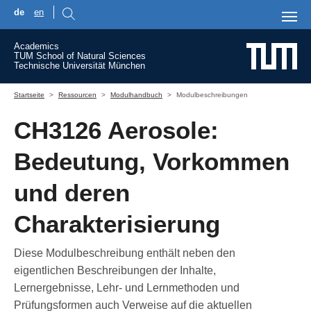
de
en
Skip to main content
Academics
TUM School of Natural Sciences
Technische Universität München
You are here:
Startseite
Ressourcen
Modulhandbuch
Modulbeschreibungen
CH3126 Aerosole:
Bedeutung, Vorkommen
und deren
Charakterisierung
Diese Modulbeschreibung enthält neben den
eigentlichen Beschreibungen der Inhalte,
Lernergebnisse, Lehr- und Lernmethoden und
Prüfungsformen auch Verweise auf die aktuellen