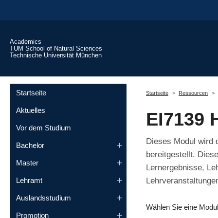
Skip to main content
Academics
TUM School of Natural Sciences
Technische Universität München
You are here:
Startseite
Startseite
Ressourcen
Aktuelles
EI7139 
Vor dem Studium
Dieses Modul wird d
Bachelor
bereitgestellt. Die
Master
Lernergebnisse, Le
Lehrveranstaltungen
Lehramt
Auslandsstudium
Wählen Sie eine Modu
Promotion