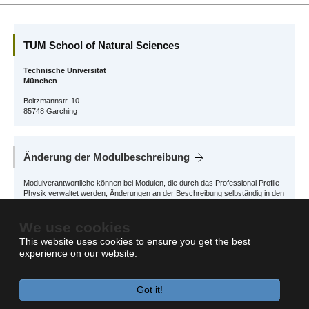
TUM School of Natural Sciences
Technische Universität
München
Boltzmannstr. 10
85748 Garching
Änderung der Modulbeschreibung
Modulverantwortliche können bei Modulen, die durch das Professional Profile
Physik verwaltet werden, Änderungen an der Beschreibung selbständig in den
Digital School Services
vornehmen.
We use cookies
Für andere Module wenden Sie sich bitte an das zuständige School Office
This website uses cookies to ensure you get the best
experience on our website.
Got it!