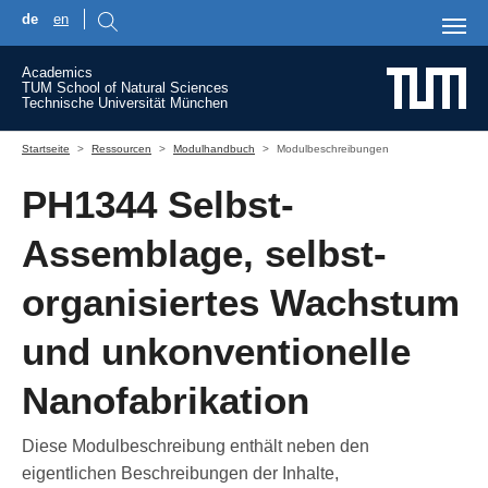
de
en
Skip to main content
Academics
TUM School of Natural Sciences
Technische Universität München
You are here:
Startseite
Ressourcen
Modulhandbuch
Modulbeschreibungen
PH1344 Selbst-
Assemblage, selbst-
organisiertes Wachstum
und unkonventionelle
Nanofabrikation
Diese Modulbeschreibung enthält neben den
eigentlichen Beschreibungen der Inhalte,