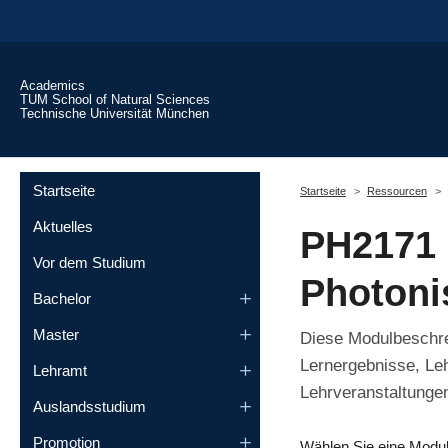
Skip to main content
Academics
TUM School of Natural Sciences
Technische Universität München
You are here:
Startseite
Startseite
Ressourcen
Aktuelles
PH2171 
Vor dem Studium
Photoni
Bachelor
Master
Diese Modulbeschrei
Lernergebnisse, Le
Lehramt
Lehrveranstaltungen
Auslandsstudium
Promotion
Wählen Sie eine Modu