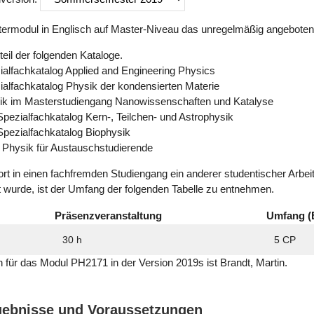
ermodul in Englisch auf Master-Niveau das unregelmäßig angeboten
eil der folgenden Kataloge.
ialfachkatalog Applied and Engineering Physics
ialfachkatalog Physik der kondensierten Materie
ik im Masterstudiengang Nanowissenschaften und Katalyse
ezialfachkatalog Kern-, Teilchen- und Astrophysik
pezialfachkatalog Biophysik
 Physik für Austauschstudierende
ort in einen fachfremden Studiengang ein anderer studentischer Arbe
t wurde, ist der Umfang der folgenden Tabelle zu entnehmen.
Präsenzveranstaltung
Umfang (
30 h
5 CP
ch für das Modul PH2171 in der Version 2019s ist Brandt, Martin.
rgebnisse und Voraussetzungen