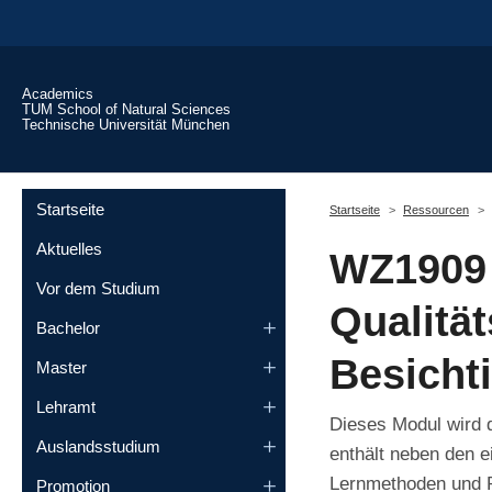
Skip to main content
Academics
TUM School of Natural Sciences
Technische Universität München
You are here:
Startseite
Startseite
Ressourcen
Aktuelles
WZ1909 
Vor dem Studium
Qualität
Bachelor
Besicht
Master
Lehramt
Dieses Modul wird
Auslandsstudium
enthält neben den e
Lernmethoden und P
Promotion