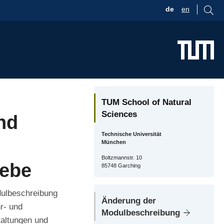
de
en
TUM School of Natural
Sciences
nd
Technische Universität
München
Boltzmannstr. 10
iebe
85748 Garching
dulbeschreibung
Änderung der
r- und
Modulbeschreibung
taltungen und