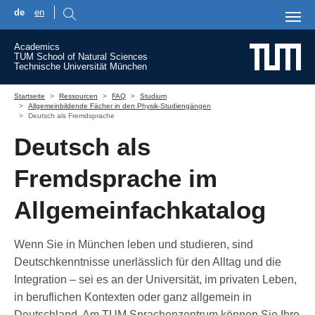
de
en
Skip to main content
Academics
TUM School of Natural Sciences
Technische Universität München
You are here:
Startseite
Ressourcen
FAQ
Studium
Allgemeinbildende Fächer in den Physik-Studiengängen
Deutsch als Fremdsprache
Deutsch als
Fremdsprache im
Allgemeinfachkatalog
Wenn Sie in München leben und studieren, sind
Deutschkenntnisse unerlässlich für den Alltag und die
Integration – sei es an der Universität, im privaten Leben,
in beruflichen Kontexten oder ganz allgemein in
Deutschland. Am TUM Sprachenzentrum können Sie Ihre